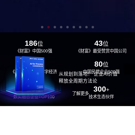
186
43
位
位
《财富》中国500强
《财富》最受赞赏中国公司
29
80
位
位
《福布斯》中国数字经济
中国民营企业500强
从规划到落地！ 企业AI价值
100强
释放全周期方法论
26
300
位
+
了解更多
数实融合企业TOP100
技术生态伙伴